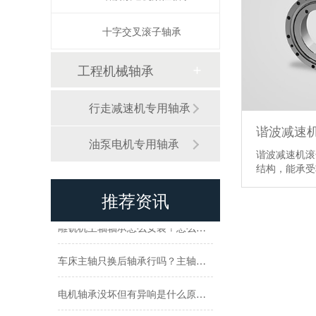
高速电机轴承质量要求是什么？如何保证电机轴承质量？
十字交叉滚子轴承
机床主轴轴承生产厂家怎么选择？如何选择靠谱的厂家？
工程机械轴承
加工中心主轴轴承发烫原因有哪些？怎么预防？
行走减速机专用轴承
角接触球轴承与深沟球轴承区别有哪些？两种轴承哪个更好？
谐波减速
油泵电机专用轴承
谐波减速机滚
高速磨头轴承用什么类型？磨头轴承选型因素
结构，能承
高速机床主轴轴承怎么选？常用什么轴承？
推荐资讯
雕铣机主轴轴承怎么安装？怎么保证安装效果？
车床主轴只换后轴承行吗？主轴轴承更换注意事项
电机轴承没坏但有异响是什么原因？怎么排查原因？