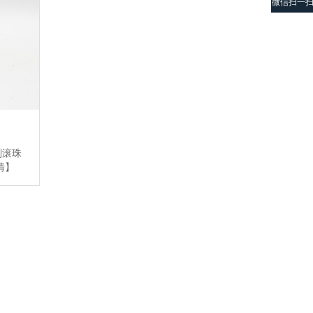
微信扫一
列滚珠
情】