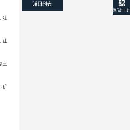
返回列表
微信扫一
，注
，让
锡三
和价