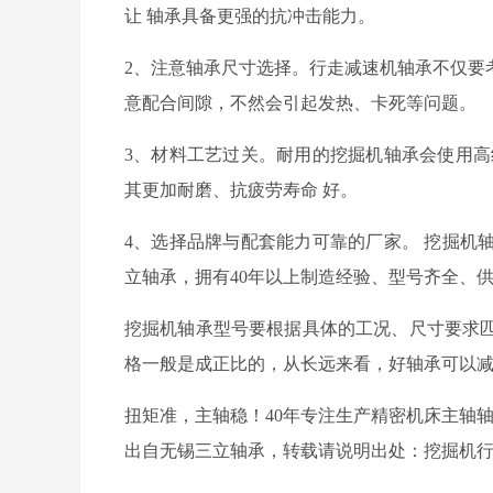
让
轴承具备更强的抗冲击能力。
2
、
注意轴承尺寸选择
。行走减速机轴承不仅要
意配合间隙，不然会引起发热、卡死等问题。
3
、材料工艺过关。耐用的挖掘机轴承会使用
高
其更加
耐磨
、
抗疲劳寿命
好
。
4
、
选择品牌与配套能力可靠的厂家
。
挖掘机
立轴承，拥有40
年以上制造经验
、型号齐全、
挖掘机轴承型号
要根据具体的工况、尺寸要求
格一般是成正比的，从长远来看，好轴承可以
扭矩准，主轴稳！40年专注生产精密机床主轴
出自无锡三立轴承，转载请说明出处：挖掘机