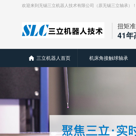
欢迎来到无锡三立机器人技术有限公司（原无锡三立轴承）
扭矩准
41
三立机器人首页
机床角接触球轴承