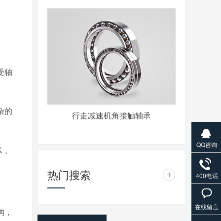
受轴
杂的
行走减速机角接触轴承
QQ咨询
K
、
热门搜索
+
400电话
在线留言
构，