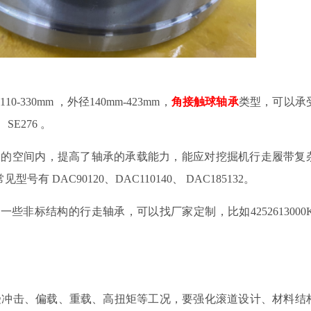
110-330mm
，外径
140mm-423mm
，
角接触球轴承
类型，可以承
、
SE276
。
限的空间内，提高了轴承的承载能力，能应对挖掘机行走履带复
常见型号有
DAC90120
、
DAC110140
、
DAC185132
。
要一些非标结构的行走轴承，可以找厂家定制，比如
4252613000
受
冲击、偏载、重载、高扭矩等工况，
要强化滚道设计、材料结