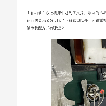
主轴轴承在数控机床中起到
了
支撑
、
导向
的
作
运行的又稳又好，除了正确选型以外，还得重
轴承装配方式有哪些？