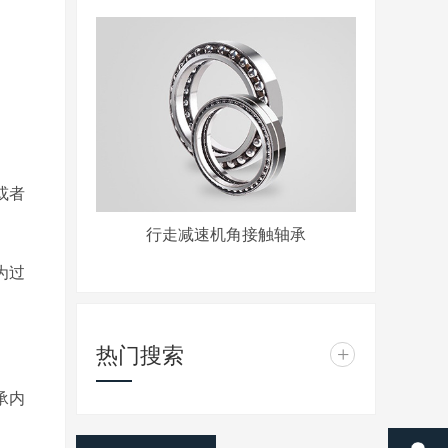
或者
行走减速机角接触轴承
为过
热门搜索
+
承内