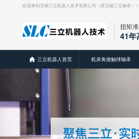
欢迎来到无锡三立机器人技术有限公司（原无锡三立轴承）
扭矩准
41
三立机器人首页
机床角接触球轴承