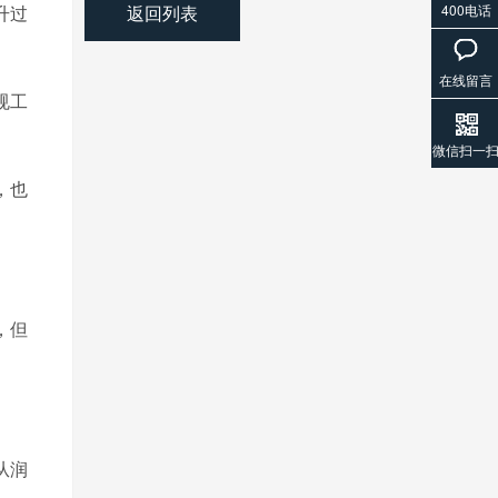
返回列表
400电话
升过
在线留言
规工
微信扫一
，也
，但
从润