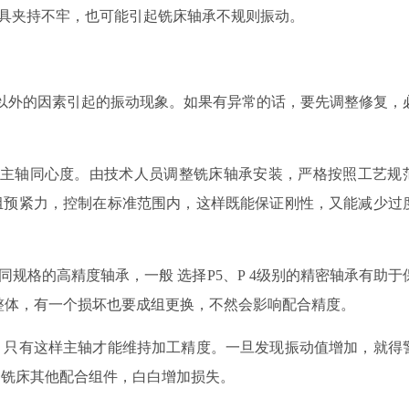
具夹持不牢，也可能
引起铣床轴承不规则
振动。
以外的因素引起的振动现象。如果有异常的话，要先调整修复，
与主轴同心度。由技术人员调整铣床轴承安装，严格按照工艺规
组预紧力，控制在标准范围内，这样既能保证刚性，又能减少过
同规格
的
高精度轴承
，一般
选
择P
5
、
P
4
级
别的
精密轴承有助于
整体，有一个损坏也要成组更换，不然会影响配合精度。
，只有这样主轴才能维持加工精度。一旦发现振动值增加，就得
响铣床其他配合组件，白白增加损失。