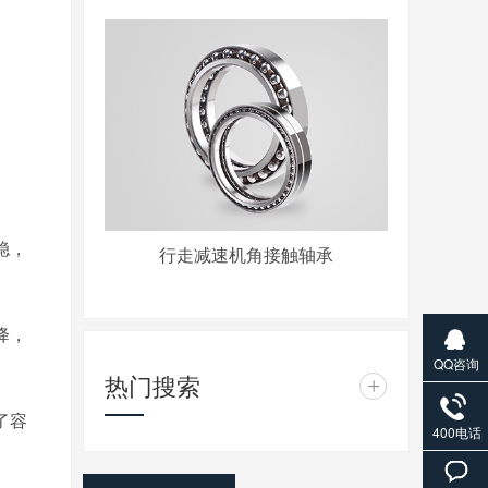
稳，
行走减速机角接触轴承
降，
QQ咨询
热门搜索
+
了
容
400电话