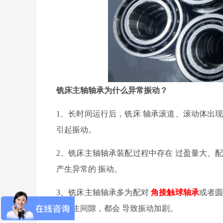
铣床主轴轴承
为什么异常
振动
？
1
、
长时间运行后，
铣床
轴承滚道、滚动体出
引起振动。
2
、铣床主轴轴承
装配过程中
存在
过盈
量
大、
产生异常
的
振动。
3
、
铣床主轴轴承多为
配对
角接触球轴承
或者
易产生间隙，都会
导致
振动加剧。