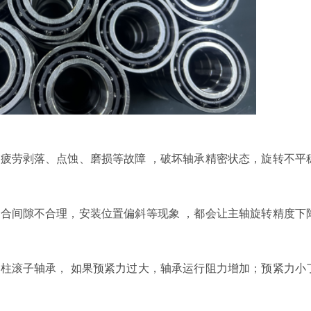
现疲劳剥落、点蚀
、
磨损
等故障
，
破坏轴承精密状态，
旋转不平
配合间隙不合理，安装位置偏斜
等现象
，都会
让
主轴旋转精度下
圆柱滚子轴承，
如果
预紧力过大，轴承运行阻力增加；
预紧力小