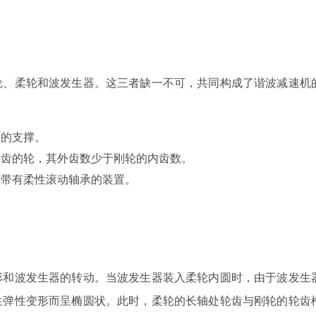
轮、柔轮和波发生器。这三者缺一不可，共同构成了谐波减速机
定的支撑。
外齿的轮，其外齿数少于刚轮的内齿数。
圈带有柔性滚动轴承的装置。
形和波发生器的转动。当波发生器装入柔轮内圆时，由于波发生
生弹性变形而呈椭圆状。此时，柔轮的长轴处轮齿与刚轮的轮齿