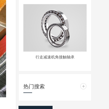
行走减速机角接触轴承
热门搜索
+