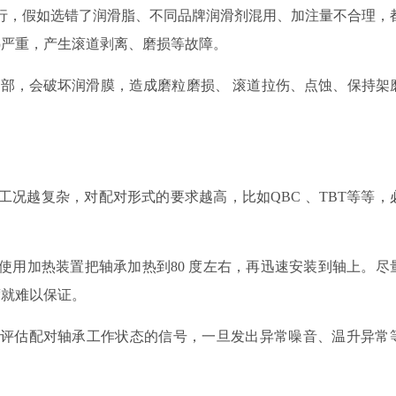
行，假如选错了润滑脂、不同品牌润滑剂混用、加注量不合理，
热严重，产生滚道剥离、磨损等故障。
内部，会破坏润滑膜
，
造成磨粒磨损
、
滚道拉伤、点蚀
、
保持架
工况越复杂，对配对形式的要求越高，比如
QBC
、
TBT
等等，
使用加热装置把轴承加热到
80
度左右，再迅速安装到轴上。尽
度就难以保证。
评估配对轴承工作状态的信号，一旦发出异常噪音、温升异常
。