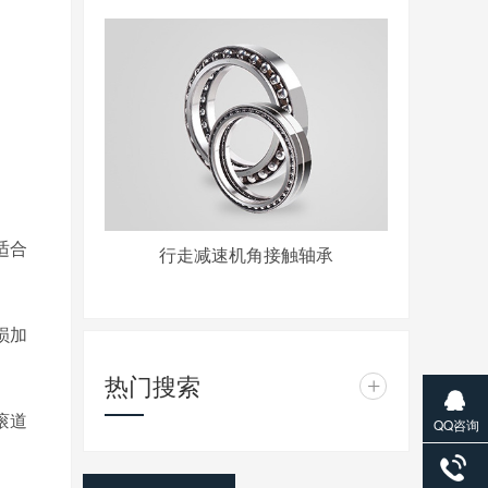
适合
行走减速机角接触轴承
损加
热门搜索
+
滚道
QQ咨询