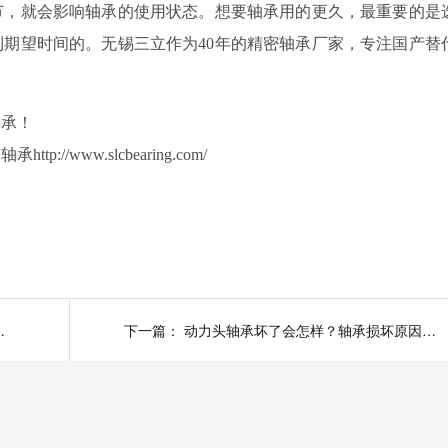
节，就会影响轴承的使用状态。想要轴承用的更久，最重要的是
到期望时间的。无锡三立作为
40
年的精密轴承厂家，专注国产替
轴承！
www.slcbearing.com/
损坏影响有哪些？
下一篇：
动力头轴承坏了会怎样？轴承损坏原因有哪些？