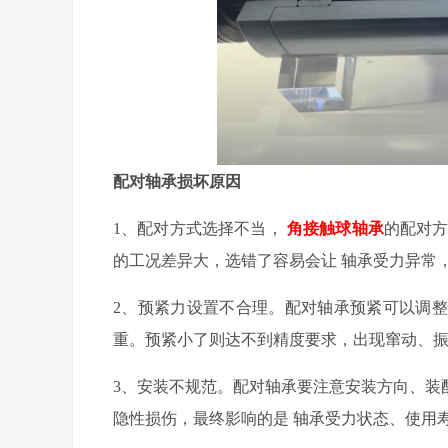
配对轴承损坏原因
1
、
配对方式选择不当
，
角接触球轴承
的配对
的
工况差异大
，选错了
容易
会让
轴承受力异常
2
、
预紧力设置不合理
。配对轴承预紧可以调整
重。预紧小了则达不到精度要求，出现窜动、
3
、
安装不规范
。配对轴承要注意安装方向、装
隐性损伤，最终影响的是
轴承受力状态
、使用