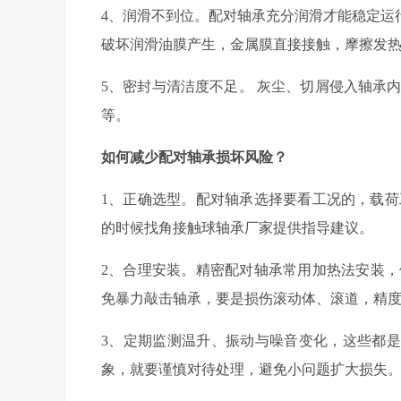
4
、
润滑
不到位。配对轴承充分润滑才能稳定运
破坏润滑油膜产生，金属膜直接接触，摩擦发
5
、
密封与清洁度不足
。
灰尘、切屑侵入轴承
等。
如何减少配对轴承损坏风险？
1、
正确选型。配对轴承选择要看工况的，载荷
的时候找角接触球轴承厂家提供指导建议。
2
、合理安装。精密配对轴承常用加热法安装，
免暴力敲击轴承，要是损伤滚动体、滚道，精
3
、
定期监测温升、振动与噪音变化
，这些都是
象，就要谨慎对待处理，避免小问题扩大损失