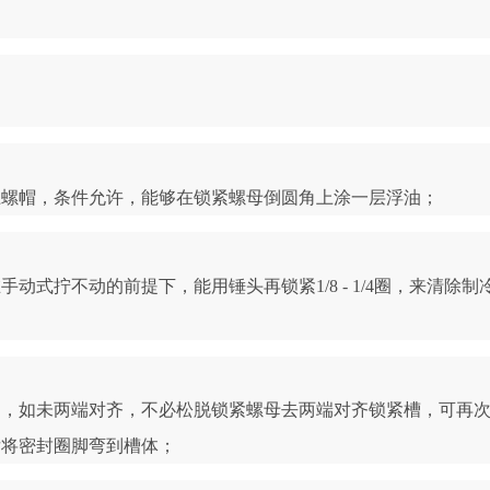
上螺帽，条件允许，能够在锁紧螺母倒圆角上涂一层浮油；
式拧不动的前提下，能用锤头再锁紧1/8 - 1/4圈，来清除制
脚，如未两端对齐，不必松脱锁紧螺母去两端对齐锁紧槽，可再
后将密封圈脚弯到槽体；