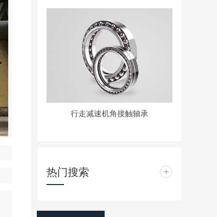
行走减速机角接触轴承
热门搜索
+