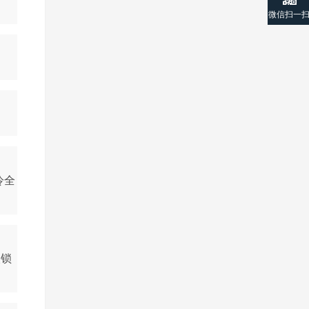
微信扫一
冷全
次锁