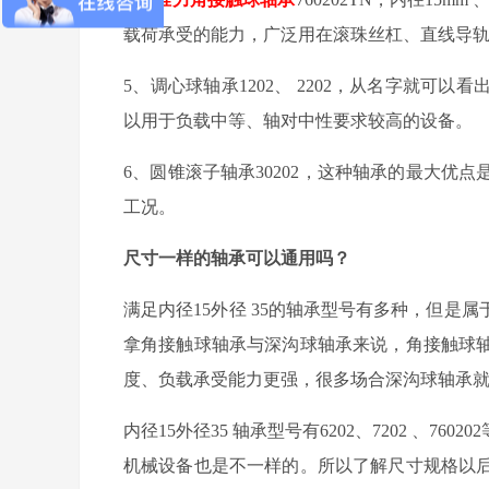
载荷承受的能力，广泛用在滚珠丝杠、直线导
5
、调心球轴承
1202
、
2202
，从名字就可以看
以用于负载中等、轴对中性要求较高的设备。
6
、圆锥滚子轴承
30202
，这种轴承的最大优点
工况。
尺寸一样的轴承可以通用吗？
满足
内径
15
外径
35
的轴承型号有多种，但是属
拿角接触球轴承与深沟球轴承来说，角接触球
度、负载承受能力更强，很多场合深沟球轴承
内径
15
外径
35
轴承
型号有
6202
、
7202
、
760202
机械设备也是不一样的。所以了解尺寸规格以