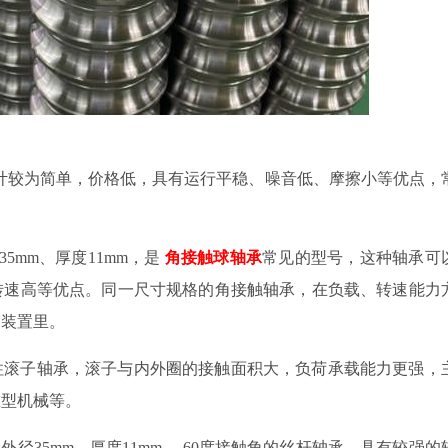
计较为简单，价格低，具有运行平稳、噪音低、摩擦小等优点，
35mm
、厚度
11mm
，是
角接触球轴承
常见的型号，这种轴承可
转速高等优点。同一尺寸规格的角接触轴承，在负载、转速能力
动装置里。
柱滚子轴承，滚子与内外圈的接触面积大，负荷承载能力更强，
重型机械等。
、外径
35mm
、厚度
11mm
，
60
度接触角的丝杆轴承，具有较强的