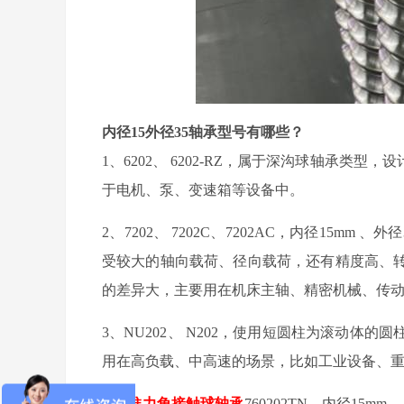
内径
15
外径
35
轴承
型号有哪些？
1
、
6202
、
6202-RZ
，属于深沟球轴承类型，设
于电机、泵、变速箱等设备中。
2
、
7202
、
7202C
、
7202AC
，内径
15mm
、外径
受较大的轴向载荷、径向载荷，还有精度高、
的差异大，主要用在机床主轴、精密机械、传
3
、
NU202
、
N202
，使用短圆柱为滚动体的圆
用在高负载、中高速的场景，比如工业设备、
4
、
推力角接触球轴承
760202TN
，内径
15mm