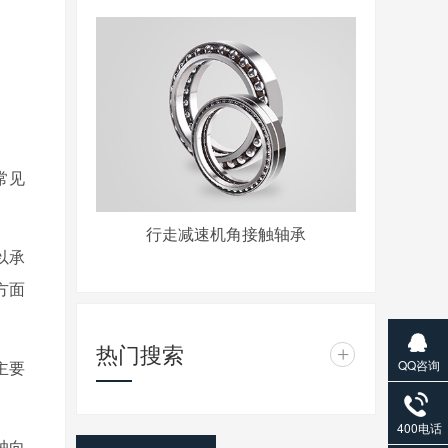
常见
行走减速机角接触轴承
以承
方面
热门搜索
+
QQ咨询
主要
400电话
轴向