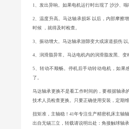
1
、发出异响。
如果电机运行时出现
了
沙沙、嗡
2
、温度升高
。马达
轴承损坏
以后
，内部摩擦
时候
，
就得
及时检查。
3
、振动增大
。马达
轴承游隙变大或滚道损伤
以
4
、润滑脂
异常。马达电机内的
润滑脂发黑、变
5
、转动不顺畅
。
停机后手动转动电机，如果
了。
马达轴承更换不是看工作时间的，要根据轴承
技术人员检查更换。只要正确使用安装，定期
扭矩准，主轴稳！41年专注生产精密机床主轴
出自无锡三立，转载请说明出处：角接触球轴承http://ww