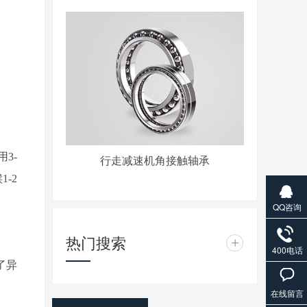
用3-
行走减速机角接触轴承
候
1-2
QQ咨询
热门搜索
+
400电话
了异
在线留言