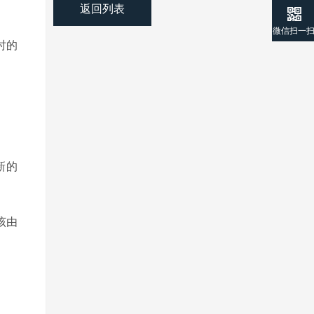
返回列表
。
微信扫一
时
的
新的
该由