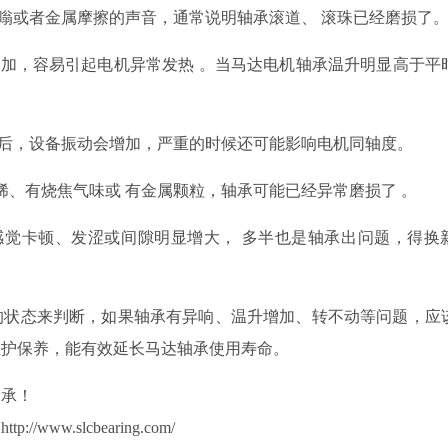
嗡或者金属摩擦
的声音
，通常说明轴承滚道
、
滚珠已经磨损
了
增加，容易
引起
电机异常
发热
。
当马达电机轴承
温升明显高于平
后
，设备振动会增加，严重
的时候
还可能影响电机同轴度。
稀、有烧焦气味或
有
金属颗粒，轴承
可能
已经异常磨损
了
。
感觉卡顿、发涩或间隙明显增大，
多半也是轴承出问题，得换
的状态来判断，如果轴承有异响、温升增加、转不动等问题，应
维护保养，能有效延长马达轴承使用寿命。
轴承！
w.slcbearing.com/