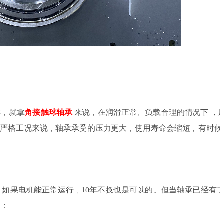
样，就拿
角接触球轴承
来说
，
在
润滑正常、负载合理
的情况下
，
的严格工况来说，轴承承受的压力更大，使用寿命会缩短，有时
，如果电机能正常运行，
10
年不换也是可以的。但当轴承已经有
下：