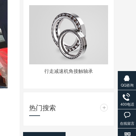
行走减速机角接触轴承
QQ咨询
400电话
热门搜索
+
在线留言