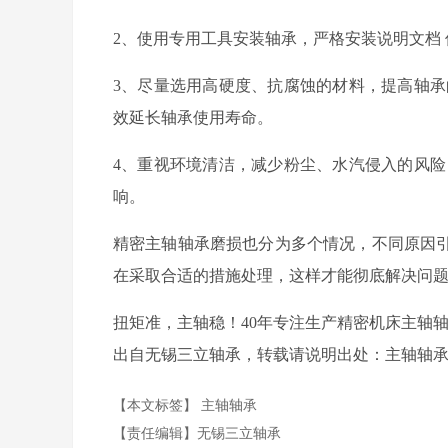
2
、
使用专用工具
安装轴承，严格安装说明文档
3
、尽量
选用高硬度、抗腐蚀的材料，提高
轴承
效延长轴承使用寿命。
4
、重视环境清洁，
减少粉尘、水汽侵入
的风险
响。
精密主轴轴承磨损也分为多个情况，不同原因
在采取合适的措施处理，这样才能彻底解决问
扭矩准，主轴稳！40年专注生产精密机床主轴
出自无锡三立轴承，转载请说明出处：主轴轴承http://ww
【本文标签】
主轴轴承
【责任编辑】
无锡三立轴承