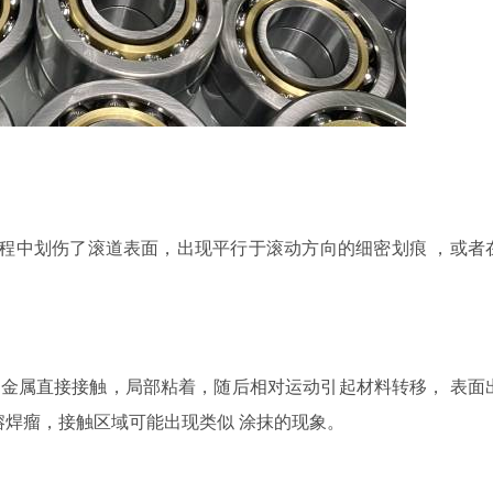
程中划伤
了滚道
表面
，
出现平行于滚动方向的细密划痕
，或者
生金属直接接触，局部粘着，随后相对运动
引起
材料转移
，
表面
熔焊瘤
，
接触区域可能出现
类似
涂抹
的
现象。