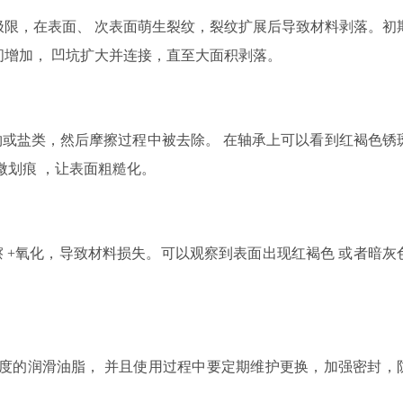
极限
，在
表面
、
次表面萌生裂纹，裂纹扩展后导致材料剥落。初
间增加，
凹坑扩大并连接，
直至
大面积剥落。
物或盐类，
然后
摩擦过程中被去除。
在轴承上可以看到
红褐色锈
微划痕
，让
表面粗糙化。
擦
+
氧化，导致材料损失。
可以观察到
表面出现红褐色
或者
暗灰
度的润滑油脂，
并且使用过程中要
定期
维护
更换，加强密封
，