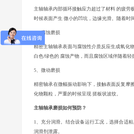
主轴轴承内部
循环接触应力超过
了
材料
的
疲劳
时候
表面
产生
微小
的
凹坑，边缘光滑
。随着时
4
、
腐蚀磨损
精密主轴
轴承表面与腐蚀性介质反应生成氧化
白色
/
绿色
的
腐蚀产物
，而且
腐蚀区域伴随
着
轻
5
、
微动磨损
精密
轴承在微幅振动
影响下
，接触表面反复摩
化物颗粒
，
严重
的时候呈现
搓板状波纹。
主轴轴承磨损如何预防？
1
、充分润滑。结合设备运行工况，
选择合适粘
润滑剂泄露。