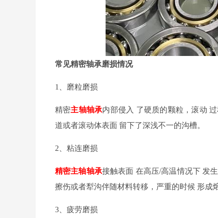
常见精密轴承磨损情况
1
、
磨粒磨损
精密
主轴
轴承
内部侵入
了
硬质
的
颗粒，
滚动
过
道
或者
滚动体表面
留下了
深浅不一的沟槽
。
2
、
粘连磨损
精密主轴轴承
接触表面
在
高压
/
高温
情况下
发
擦伤
或者
犁沟伴随材料转移，严重
的时候
形成
3
、
疲劳磨损