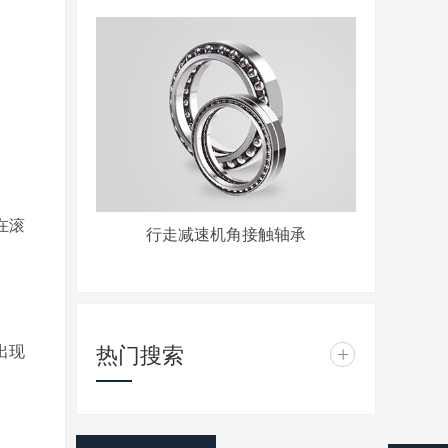
在
滚
行走减速机角接触轴承
热门搜索
+
出现