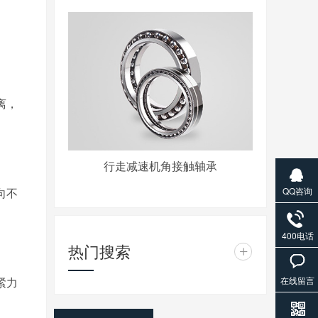
离，
行走减速机角接触轴承
QQ咨询
向不
400电话
热门搜索
+
在线留言
紧力