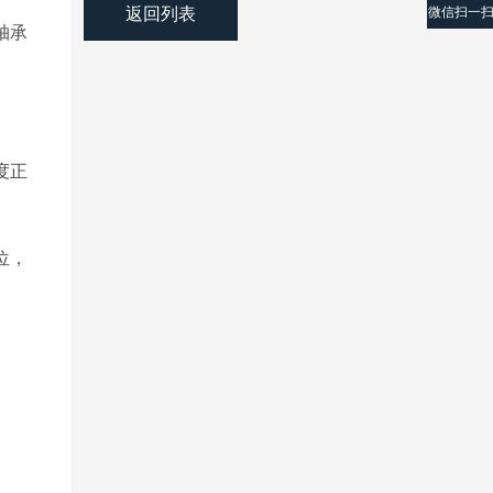
返回列表
微信扫一
轴承
度正
位，