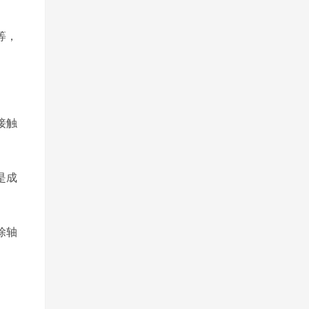
等，
接触
是成
除轴