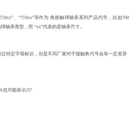
18xx”
、
“719xx”等作为
角接触球轴承系列产品代号，比如700
触球轴承类型，而
“xx”代表
的是轴承尺寸。
通过特定字母标识，但是不同厂家对于接触角代号会有一定差异
A也可能表示25°