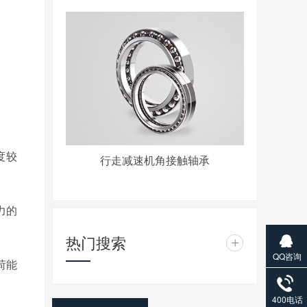
度较
行走减速机角接触轴承
力的
热门搜索
+
QQ咨询
荷能
400电话