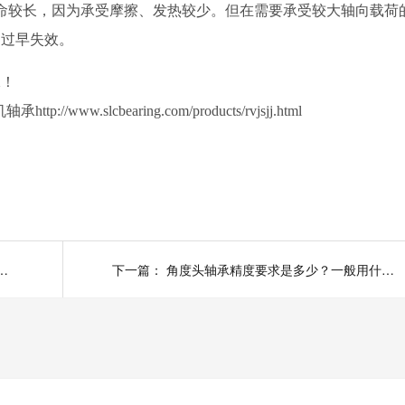
命较长，因为承受摩擦、发热较少。但在需要承受较大轴向载荷
的过早失效。
承！
机轴承
http://www.slcbearing.com/products/rvjsjj.html
异响怎么回事？解决方法有哪些？
下一篇：
角度头轴承精度要求是多少？一般用什么类型的轴承？