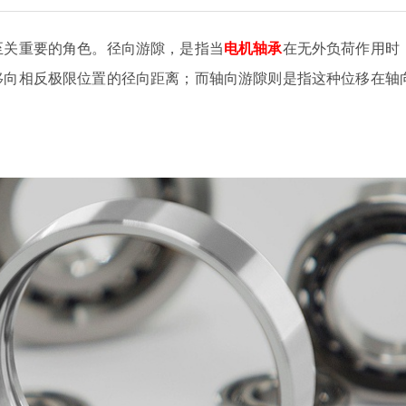
至关重要的角色。径向游隙，是指当
电机轴承
在无外负荷作用时
移向相反极限位置的径向距离；而轴向游隙则是指这种位移在轴