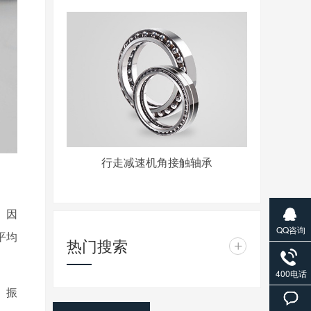
行走减速机角接触轴承
。因
QQ咨询
平均
热门搜索
+
400电话
、振