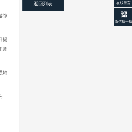
返回列表
在线留言
游隙
微信扫一
升提
正常
强轴
响，