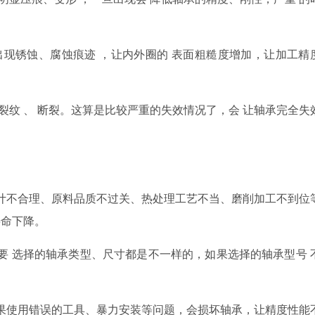
出现锈蚀
、
腐蚀痕迹
，让内外圈的
表面粗糙度增加，
让加工精
裂纹
、
断裂。
这算是比较严重的失效情况了，
会
让
轴承完全失
计不合理
、原料品质不过关、热处理工艺不当、磨削加工不到位
寿命下降。
要
选择的轴承类型
、
尺寸
都是不一样的，如果选择的轴承型号
。
果使用错误的工具、暴力安装等问题，会损坏轴承，让精度性能