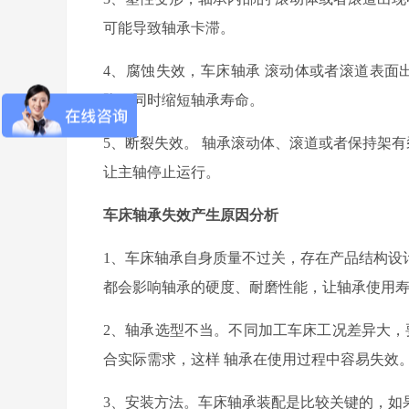
可能导致轴承卡滞。
4
、
腐蚀失效
，车床轴承
滚动体
或者
滚道表面
降，同时
缩短轴承寿命。
5
、
断裂失效
。
轴承滚动体、滚道
或者
保持架
有
让
主轴停止运行。
车床轴承失效
产生原因分析
1
、车床轴承自身质量不过关，存在
产品结构设
都会影响轴承的硬度、耐磨性能，让轴承使用
2
、
轴承选型不当
。不同加工车床工况差异大，
合实际需求，
这样
轴承在使用过程中容易失效
3
、
安装方法
。车床轴承装配是比较关键的，如