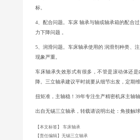
标。
4
、
配合问题
。车床
轴承与轴或轴承箱的配合过
力下降
问题
。
5
、
润滑
问题。车床轴承使用的
润滑剂种类、注
现象严重
。
车床轴承失效形式有很多，不管是滚动体还是
降。三立轴承建议平时就要从细节出发，定期
扭矩准，主轴稳！39年专注生产精密机床主轴
出自无锡三立轴承，转载请说明出处：角接触球轴承http://
【本文标签】
车床轴承
【责任编辑】
无锡三立轴承