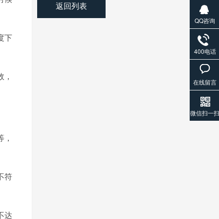
返回列表
QQ咨询
度下
400电话
效，
在线留言
微信扫一
等，
不符
不达