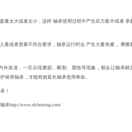
盈量
太大或者太小
，
这样
轴承使用过程中产生应力集中
或者
承
入量
或者
质量不符合要求，轴承运行
时会
产生大量热量
，
摩擦
内外滚道，一旦出现磨损、断裂、腐蚀等现象，都会让轴承精
维护保养轴承，才能有效延长轴承使用寿命。
轴承！
www.slcbearing.com/