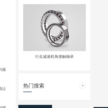
行走减速机角接触轴承
剥落
热门搜索
+
能让
时候