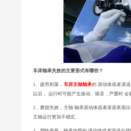
车床轴承失效的主要形式有哪些？
1
、
疲劳剥落
，
车床主轴轴承
的
滚动体
或者
滚道
以后，
运行时
可能
产生振动
、
噪音，严重时
会
2
、
磨损失效
，主轴
轴承滚动体
或者
滚道表面出
主轴运行
更加
不稳定。
3
、
塑性变形
，轴承内部的
滚动体
或者
滚道出现