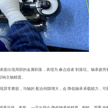
表面出现局部的金属剥落，
表现为
麻点
或者
剥落坑。
轴承疲劳
影响主轴精度。
现异常磨损，
与轴的
配合间隙增大
，会
降低轴承承载能力，
可
明显压痕
、
变形
，一旦出现会
降低轴承的精度
、
刚性，严重
的