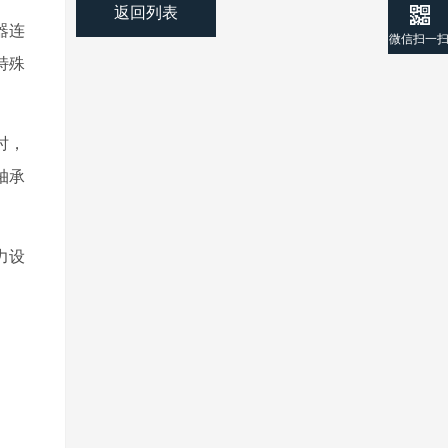
返回列表
器连
微信扫一
特殊
时，
轴承
力设