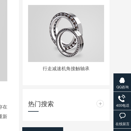
行走减速机角接触轴承
QQ咨询
热门搜索
+
400电话
存在
重新
在线留言