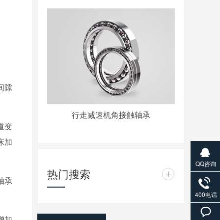
间隙
行走减速机角接触轴承
道变
床加
QQ咨询
热门搜索
+
轴承
400电话
增加