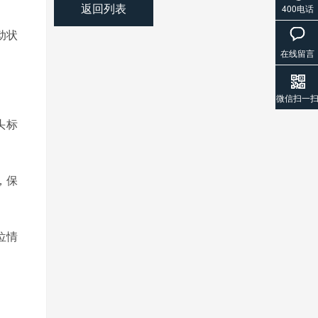
返回列表
400电话
动状
在线留言
微信扫一
头标
，保
位情
。