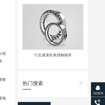
向相
行走减速机角接触轴承
准、
摩擦
热门搜索
+
QQ咨询
速轴