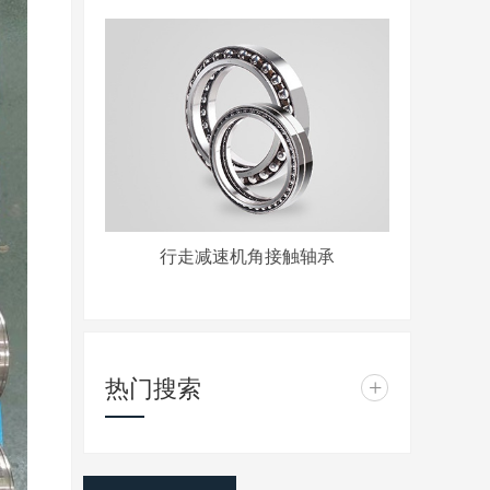
行走减速机角接触轴承
热门搜索
+