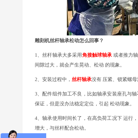
雕刻机丝杆轴承松动怎么回事？
1
、
丝杆轴承大多采用
角接触球轴承
或者
推力
间隙过大，就会
产生
晃动、松动
的
现象。
2
、
安装过程中，
丝杆
轴承
没有
压紧、锁紧螺母
3
、配件组件加工不良，比如
轴承安装座孔与轴
保证，但是没办法
稳定定位，
引起
松动
现象
。
4
、轴承使用时间长了，在
高负荷
工况下
运行
增大，
与丝杆配合
松动。