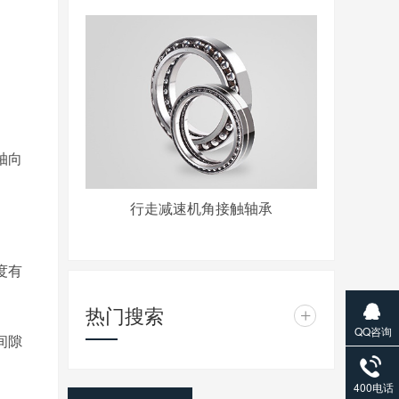
轴向
行走减速机角接触轴承
度有
热门搜索
+
QQ咨询
间隙
400电话