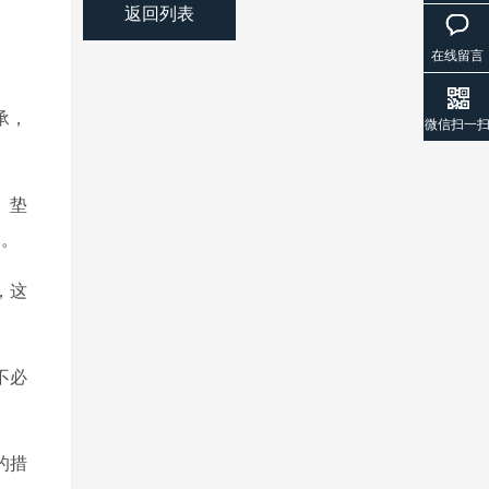
返回列表
。
在线留言
承，
微信扫一
、垫
命。
，这
不必
的措