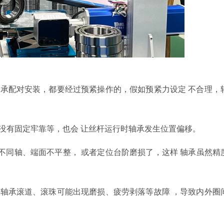
轴承配对安装，
都要经过预紧操作的，假如
预紧力设定
不合理
，
没有
固定牢靠等，
也
会
让
丝杆运行时轴承
发生
位置偏移。
不同轴、端面不平整，
或者
定位台阶磨损
了
，
这样
轴承
虽然精
，轴承滚道
、
滚珠可能出现磨损、疲劳剥落
等故障
，导致内外圈