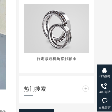
行走减速机角接触轴承
QQ咨询
热门搜索
+
400电话
在线留言
产的