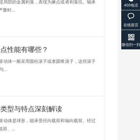
现局部的金属剥落，表现为麻点或者剥落坑。轴承
400电话
时...
在线留言
微信扫一
特点性能有哪些？
滚动体一般采用圆柱滚子或者圆锥滚子，这些滚子
...
？类型与特点深刻解读
滚动体是球形，能承受径向载荷和轴向载荷。经过
、...