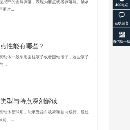
现局部的金属剥落，表现为麻点或者剥落坑。轴承
400电话
时...
在线留言
微信扫一
特点性能有哪些？
滚动体一般采用圆柱滚子或者圆锥滚子，这些滚子
...
？类型与特点深刻解读
滚动体是球形，能承受径向载荷和轴向载荷。经过
、...