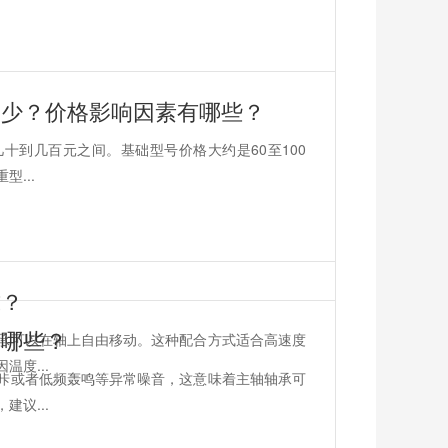
多少？价格影响因素有哪些？
十到几百元之间。基础型号价格大约是60至100
...
式？
有哪些？
承可以在轴上自由移动。这种配合方式适合高速度
度...
咔或者低频轰鸣等异常噪音，这意味着主轴轴承可
议...