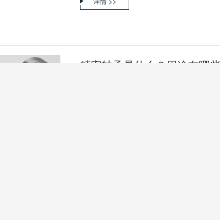
详情 >>
精密轴承是什么？用途有哪些
精密轴承是工艺相对复杂的轴承类型，不管是
用在对转速、承载能力、运动精度及稳定性要求高
详情 >>
60
61
62
首页
上一页
下一页