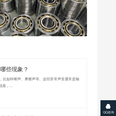
有哪些现象？
，比如咔嚓声、摩擦声等。这些异常声音通常是轴
，...
QQ咨询